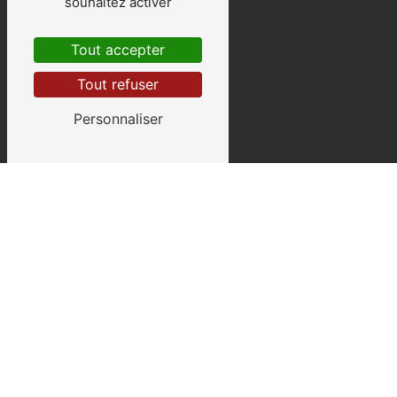
souhaitez activer
Tout accepter
Tout refuser
Personnaliser
UNE CUISINE TRADITIONNELLE
À propos
Notre
restaurant familial
, géré par
Philippe AUBERT, est à côté de
l'aérodrome et du musée de l’aviation de