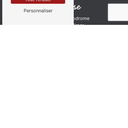
Adresse
Personnaliser
Chemin de l'Aérodrome
26200 Montélimar
Téléphone
04 75 01 83 40