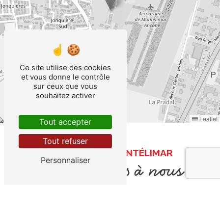
Ce site utilise des cookies
et vous donne le contrôle
sur ceux que vous
souhaitez activer
Leaflet
Tout accepter
Tout refuser
AIR ESCALE À MONTÉLIMAR
Personnaliser
N'hésitez pas à nous
contacter