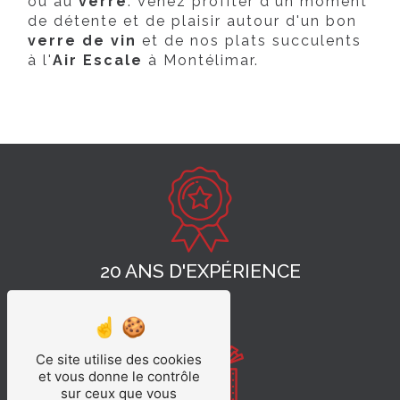
ou au
verre
. Venez profiter d'un moment
de détente et de plaisir autour d'un bon
verre de vin
et de nos plats succulents
à l'
Air Escale
à Montélimar.
20 ANS D'EXPÉRIENCE
Ce site utilise des cookies
et vous donne le contrôle
sur ceux que vous